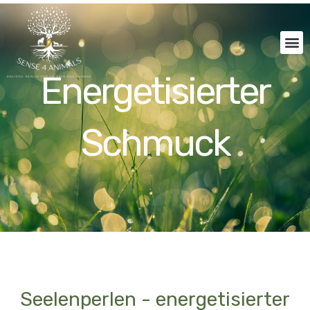
Zum
Inhalt
Me
springen
Energetisierter
Schmuck
Seelenperlen - energetisierter