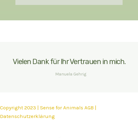
u
f
t
5
o
f
5
Vielen Dank für Ihr Vertrauen in mich.
Manuela Gehrig
Copyright 2023 |
Sense for Animals
AGB
|
Datenschutzerklärung