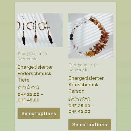
Energetisierter
Schmuck
Energetisierter
Energetisierter
Schmuck
Federschmuck
Energetisierter
Tiere
Armschmuck
Person
R
CHF
25.00
–
a
CHF
45.00
t
R
CHF
25.00
–
e
a
d
CHF
45.00
Select options
t
0
e
o
d
u
Select options
0
t
o
o